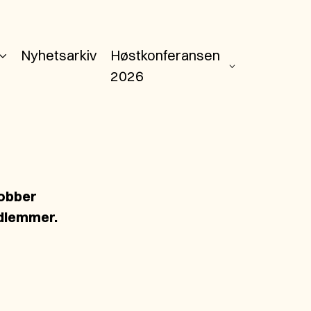
Nyhetsarkiv
Høstkonferansen
2026
jobber
edlemmer.