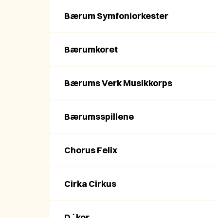
Bærum Symfoniorkester
Bærumkoret
Bærums Verk Musikkorps
Bærumsspillene
Chorus Felix
Cirka Cirkus
D´kor